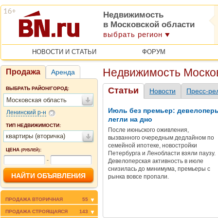
Недвижимость
в Московской области
выбрать регион
НОВОСТИ И СТАТЬИ
ФОРУМ
Недвижимость Москов
Продажа
Аренда
ВЫБРАТЬ РАЙОН/ГОРОД:
Статьи
Новости
Пресс-ре
Московская область
Июль без премьер: девелопер
Ленинский р-н
легли на дно
ТИП НЕДВИЖИМОСТИ:
После июньского оживления,
квартиры (вторичка)
вызванного очередным дедлайном по
семейной ипотеке, новостройки
ЦЕНА
:
(РУБЛЕЙ)
Петербурга и Ленобласти взяли паузу.
-
Девелоперская активность в июле
снизилась до минимума, премьеры с
рынка вовсе пропали.
ПРОДАЖА ВТОРИЧНАЯ
55
ПРОДАЖА СТРОЯЩАЯСЯ
143