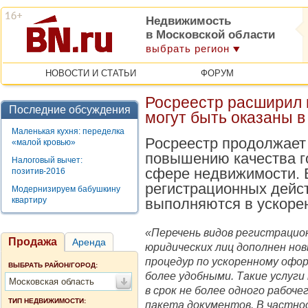
Недвижимость
в Московской области
выбрать регион
НОВОСТИ И СТАТЬИ
ФОРУМ
Росреестр расширил п
Последние обсуждения
могут быть оказаны 
Маленькая кухня: переделка
Росреестр продолжает
«малой кровью»
повышению качества г
Налоговый вычет:
сфере недвижимости. 
позитив-2016
регистрационных дейст
Модернизируем бабушкину
квартиру
выполняются в ускоре
«Перечень видов регистрацио
Продажа
Аренда
юридических лиц дополнен нов
процедур по ускоренному оф
ВЫБРАТЬ РАЙОН/ГОРОД:
более удобными. Такие услуг
Московская область
в срок не более одного рабоче
ТИП НЕДВИЖИМОСТИ:
пакета документов. В частнос