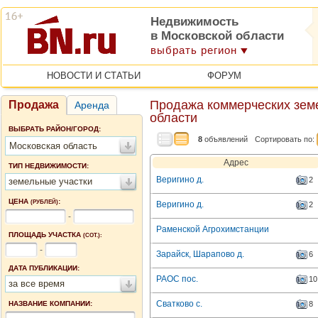
Недвижимость
в Московской области
выбрать регион
НОВОСТИ И СТАТЬИ
ФОРУМ
Продажа коммерческих земе
Продажа
Аренда
области
ВЫБРАТЬ РАЙОН/ГОРОД:
8
объявлений
Сортировать по:
Московская область
Адрес
ТИП НЕДВИЖИМОСТИ:
Веригино д.
2
земельные участки
ЦЕНА
:
(РУБЛЕЙ)
Веригино д.
2
-
Раменской Агрохимстанции
ПЛОЩАДЬ УЧАСТКА
(СОТ.):
-
Зарайск, Шарапово д.
6
ДАТА ПУБЛИКАЦИИ:
РАОС пос.
10
за все время
Сватково с.
НАЗВАНИЕ КОМПАНИИ:
8