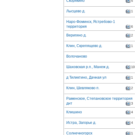
Скорякино
5
Лысцево д.
1
Наро-Фоминск, Ястребово-1
территория
6
Веригино д.
2
Клин, Скрепящево д.
1
Волочаново
Шаховская р.п., Манеж д.
10
д Тиликтино, Дачная ул
1
Клин, Шевляково п.
2
Раменское, Степановское территория
днт
3
Клишино
4
Истра, Загорье д.
4
Солнечногорск
1