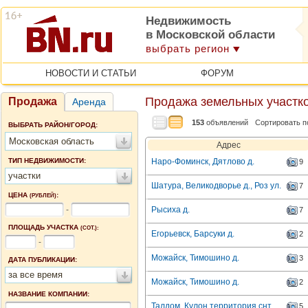
Недвижимость
в Московской области
выбрать регион
НОВОСТИ И СТАТЬИ
ФОРУМ
Продажа земельных участко
Продажа
Аренда
153
объявлений
Сортировать п
ВЫБРАТЬ РАЙОН/ГОРОД:
Московская область
Адрес
ТИП НЕДВИЖИМОСТИ:
Наро-Фоминск, Дятлово д.
9
участки
Шатура, Великодворье д., Роз ул.
7
ЦЕНА
:
(РУБЛЕЙ)
-
Рысиха д.
7
ПЛОЩАДЬ УЧАСТКА
(СОТ.):
Егорьевск, Барсуки д.
2
-
Можайск, Тимошино д.
3
ДАТА ПУБЛИКАЦИИ:
за все время
Можайск, Тимошино д.
2
НАЗВАНИЕ КОМПАНИИ:
Талдом, Кулон территория снт
5