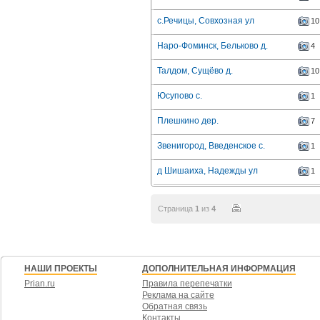
с.Речицы, Совхозная ул
10
Наро-Фоминск, Бельково д.
4
Талдом, Сущёво д.
10
Юсупово с.
1
Плешкино дер.
7
Звенигород, Введенское с.
1
д Шишаиха, Надежды ул
1
Страница
1
из
4
НАШИ ПРОЕКТЫ
ДОПОЛНИТЕЛЬНАЯ ИНФОРМАЦИЯ
Prian.ru
Правила перепечатки
Реклама на сайте
Обратная связь
Контакты