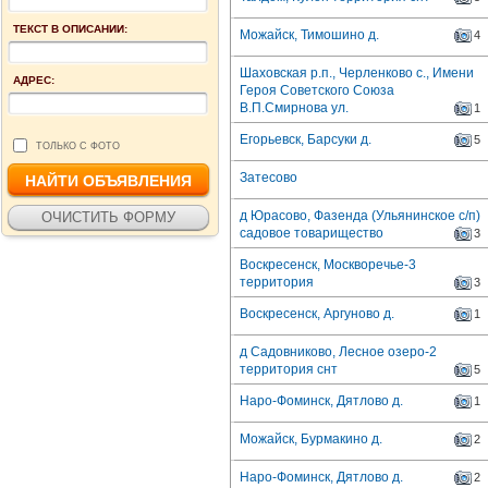
ТЕКСТ В ОПИСАНИИ:
Можайск, Тимошино д.
4
Шаховская р.п., Черленково с., Имени
АДРЕС:
Героя Советского Союза
В.П.Смирнова ул.
1
Егорьевск, Барсуки д.
5
ТОЛЬКО С ФОТО
Затесово
д Юрасово, Фазенда (Ульянинское с/п)
садовое товарищество
3
Воскресенск, Москворечье-3
территория
3
Воскресенск, Аргуново д.
1
д Садовниково, Лесное озеро-2
территория снт
5
Наро-Фоминск, Дятлово д.
1
Можайск, Бурмакино д.
2
Наро-Фоминск, Дятлово д.
2