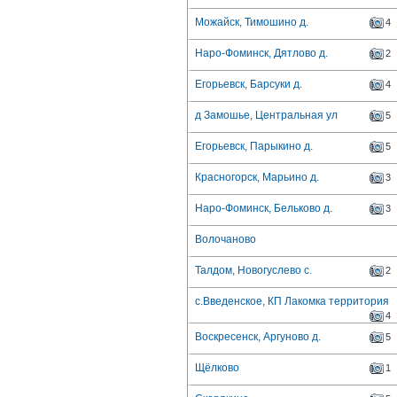
Можайск, Тимошино д.
4
Наро-Фоминск, Дятлово д.
2
Егорьевск, Барсуки д.
4
д Замошье, Центральная ул
5
Егорьевск, Парыкино д.
5
Красногорск, Марьино д.
3
Наро-Фоминск, Бельково д.
3
Волочаново
Талдом, Новогуслево с.
2
с.Введенское, КП Лакомка территория
4
Воскресенск, Аргуново д.
5
Щёлково
1