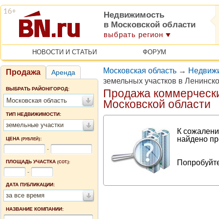
Недвижимость
в Московской области
выбрать регион
НОВОСТИ И СТАТЬИ
ФОРУМ
Московская область
→
Недвижи
Продажа
Аренда
земельных участков в Ленинск
ВЫБРАТЬ РАЙОН/ГОРОД:
Продажа коммерчески
Московская область
Московской области
ТИП НЕДВИЖИМОСТИ:
земельные участки
К сожалени
найдено пр
ЦЕНА
:
(РУБЛЕЙ)
-
Попробуйте
ПЛОЩАДЬ УЧАСТКА
(СОТ.):
-
ДАТА ПУБЛИКАЦИИ:
за все время
НАЗВАНИЕ КОМПАНИИ: