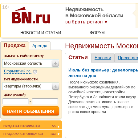
Недвижимость
в Московской области
выбрать регион
НОВОСТИ И СТАТЬИ
ФОРУМ
Недвижимость Москов
Продажа
Аренда
ВЫБРАТЬ РАЙОН/ГОРОД:
Статьи
Новости
Пресс-ре
Московская область
Июль без премьер: девелопер
Егорьевский г.о.
легли на дно
ТИП НЕДВИЖИМОСТИ:
После июньского оживления,
квартиры (вторичка)
вызванного очередным дедлайном по
семейной ипотеке, новостройки
ЦЕНА
:
(РУБЛЕЙ)
Петербурга и Ленобласти взяли паузу.
-
Девелоперская активность в июле
снизилась до минимума, премьеры с
рынка вовсе пропали.
ПРОДАЖА ВТОРИЧНАЯ
55
ПРОДАЖА СТРОЯЩАЯСЯ
143