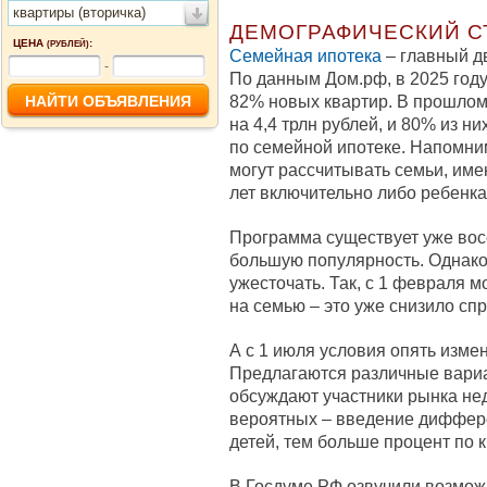
квартиры (вторичка)
ДЕМОГРАФИЧЕСКИЙ С
ЦЕНА
:
(РУБЛЕЙ)
Семейная ипотека
– главный д
-
По данным Дом.рф, в 2025 году
82% новых квартир. В прошлом
на 4,4 трлн рублей, и 80% из н
по семейной ипотеке. Напомни
могут рассчитывать семьи, име
лет включительно либо ребенка
Программа существует уже восе
большую популярность. Однако 
ужесточать. Так, с 1 февраля м
на семью – это уже снизило спр
А с 1 июля условия опять измен
Предлагаются различные вариа
обсуждают участники рынка не
вероятных – введение диффер
детей, тем больше процент по к
В Госдуме РФ озвучили возмо