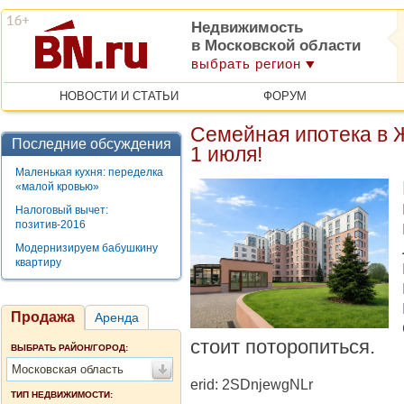
Недвижимость
в Московской области
выбрать регион
НОВОСТИ И СТАТЬИ
ФОРУМ
Семейная ипотека в 
Последние обсуждения
1 июля!
Маленькая кухня: переделка
«малой кровью»
Налоговый вычет:
позитив-2016
Модернизируем бабушкину
квартиру
Продажа
Аренда
стоит поторопиться.
ВЫБРАТЬ РАЙОН/ГОРОД:
Московская область
erid: 2SDnjewgNLr
ТИП НЕДВИЖИМОСТИ: