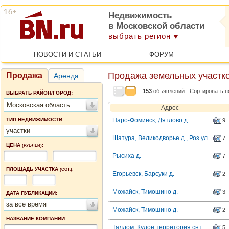
Недвижимость
в Московской области
выбрать регион
НОВОСТИ И СТАТЬИ
ФОРУМ
Продажа земельных участко
Продажа
Аренда
153
объявлений
Сортировать п
ВЫБРАТЬ РАЙОН/ГОРОД:
Московская область
Адрес
ТИП НЕДВИЖИМОСТИ:
Наро-Фоминск, Дятлово д.
9
участки
Шатура, Великодворье д., Роз ул.
7
ЦЕНА
:
(РУБЛЕЙ)
-
Рысиха д.
7
ПЛОЩАДЬ УЧАСТКА
(СОТ.):
Егорьевск, Барсуки д.
2
-
Можайск, Тимошино д.
3
ДАТА ПУБЛИКАЦИИ:
за все время
Можайск, Тимошино д.
2
НАЗВАНИЕ КОМПАНИИ:
Талдом, Кулон территория снт
5