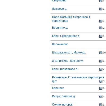
Скорякино
5
Лысцево д.
1
Наро-Фоминск, Ястребово-1
территория
6
Веригино д.
2
Клин, Скрепящево д.
1
Волочаново
Шаховская р.п., Манеж д.
10
д Тиликтино, Дачная ул
1
Клин, Шевляково п.
2
Раменское, Степановское территория
днт
3
Клишино
4
Истра, Загорье д.
4
Солнечногорск
1