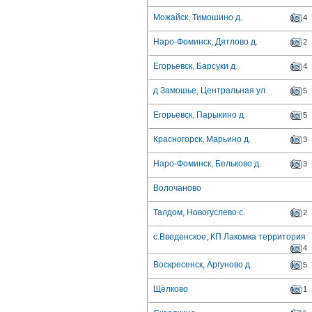
Можайск, Тимошино д.
4
Наро-Фоминск, Дятлово д.
2
Егорьевск, Барсуки д.
4
д Замошье, Центральная ул
5
Егорьевск, Парыкино д.
5
Красногорск, Марьино д.
3
Наро-Фоминск, Бельково д.
3
Волочаново
Талдом, Новогуслево с.
2
с.Введенское, КП Лакомка территория
4
Воскресенск, Аргуново д.
5
Щёлково
1