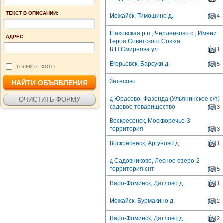
ТЕКСТ В ОПИСАНИИ:
Можайск, Тимошино д.
4
Шаховская р.п., Черленково с., Имени
АДРЕС:
Героя Советского Союза
В.П.Смирнова ул.
1
Егорьевск, Барсуки д.
5
ТОЛЬКО С ФОТО
Затесово
д Юрасово, Фазенда (Ульянинское с/п)
садовое товарищество
3
Воскресенск, Москворечье-3
территория
3
Воскресенск, Аргуново д.
1
д Садовниково, Лесное озеро-2
территория снт
5
Наро-Фоминск, Дятлово д.
1
Можайск, Бурмакино д.
2
Наро-Фоминск, Дятлово д.
2