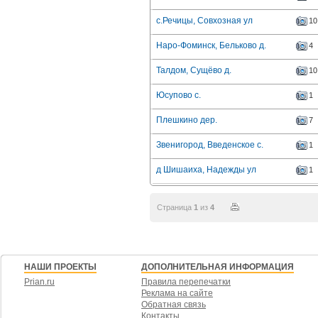
с.Речицы, Совхозная ул
10
Наро-Фоминск, Бельково д.
4
Талдом, Сущёво д.
10
Юсупово с.
1
Плешкино дер.
7
Звенигород, Введенское с.
1
д Шишаиха, Надежды ул
1
Страница
1
из
4
НАШИ ПРОЕКТЫ
ДОПОЛНИТЕЛЬНАЯ ИНФОРМАЦИЯ
Prian.ru
Правила перепечатки
Реклама на сайте
Обратная связь
Контакты