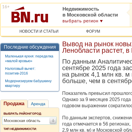
Недвижимость
в Московской области
выбрать регион
НОВОСТИ И СТАТЬИ
ФОРУМ
Вывод на рынок новы
Последние обсуждения
Ленобласти растет, в
Маленькая кухня: переделка
По данным Аналитичес
«малой кровью»
сентябре 2025 года за
Налоговый вычет:
на рынок 4,1 млн кв. м
позитив-2016
больше, чем в сентябр
Модернизируем бабушкину
квартиру
Показатель превысил прошлогод
Однако за 9 месяцев 2025 года
Продажа
Аренда
годовом выражении сократилось 
ВЫБРАТЬ РАЙОН/ГОРОД:
По данным экспертов, снижение
Московская область
года отмечается в 56 регионах, 
ТИП НЕДВИЖИМОСТИ:
2,9 млн кв. м) и Московской обл