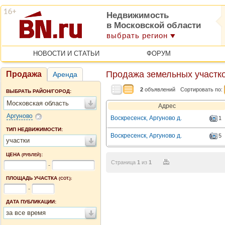
Недвижимость
в Московской области
выбрать регион
НОВОСТИ И СТАТЬИ
ФОРУМ
Продажа земельных участко
Продажа
Аренда
2
объявлений
Сортировать по:
ВЫБРАТЬ РАЙОН/ГОРОД:
Московская область
Адрес
Аргуново
Воскресенск, Аргуново д.
1
ТИП НЕДВИЖИМОСТИ:
Воскресенск, Аргуново д.
5
участки
ЦЕНА
:
(РУБЛЕЙ)
Страница
1
из
1
-
ПЛОЩАДЬ УЧАСТКА
(СОТ.):
-
ДАТА ПУБЛИКАЦИИ:
за все время