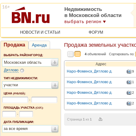
Недвижимость
в Московской области
выбрать регион
НОВОСТИ И СТАТЬИ
ФОРУМ
Продажа земельных участко
Продажа
Аренда
4
объявлений
Сортировать по:
ВЫБРАТЬ РАЙОН/ГОРОД:
Московская область
Адрес
Дятлово
Наро-Фоминск, Дятлово д.
9
ТИП НЕДВИЖИМОСТИ:
Наро-Фоминск, Дятлово д.
1
участки
Наро-Фоминск, Дятлово д.
2
ЦЕНА
:
(РУБЛЕЙ)
-
Наро-Фоминск, Дятлово д.
2
ПЛОЩАДЬ УЧАСТКА
(СОТ.):
-
Страница
1
из
1
ДАТА ПУБЛИКАЦИИ:
за все время