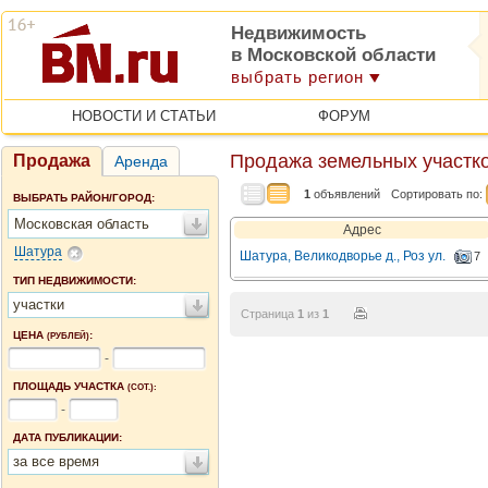
Недвижимость
в Московской области
выбрать регион
НОВОСТИ И СТАТЬИ
ФОРУМ
Продажа земельных участко
Продажа
Аренда
1
объявлений
Сортировать по:
ВЫБРАТЬ РАЙОН/ГОРОД:
Московская область
Адрес
Шатура
Шатура, Великодворье д., Роз ул.
7
ТИП НЕДВИЖИМОСТИ:
участки
Страница
1
из
1
ЦЕНА
:
(РУБЛЕЙ)
-
ПЛОЩАДЬ УЧАСТКА
(СОТ.):
-
ДАТА ПУБЛИКАЦИИ:
за все время