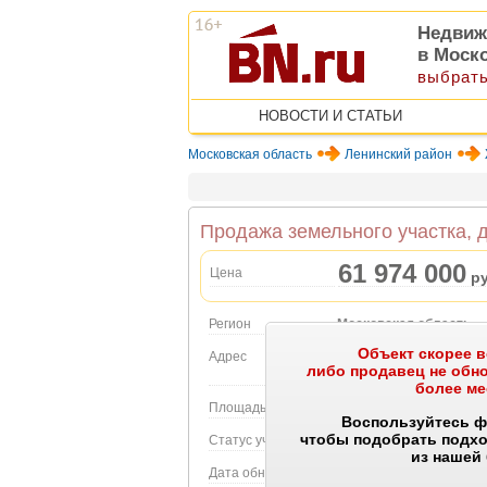
Недвиж
в Моск
выбрать
НОВОСТИ И СТАТЬИ
Московская область
Ленинский район
Продажа земельного участка, д
61 974 000
Цена
ру
Регион
Московская область
Объект скорее в
Адрес
д Жабкино, Нектар тер
либо продавец не об
Объект на карте
более ме
Площадь участка
92.32 сот.
Воспользуйтесь ф
чтобы подобрать подх
Статус участка
индивидуальное жили
из нашей
Дата обновления
29.07.2026