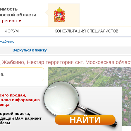
имость
овской области
 регион
ФОРУМ
КОНСУЛЬТАЦИЯ СПЕЦИАЛИСТОВ
Жабкино
Вернуться к поиску
 Жабкино, Нектар территория снт, Московская облас
б.
сего продан,
ритория снт
новлял информацию
сяца.
ормой поиска,
НАЙТИ
одящий Вам вариант
щное строительство
 базы.
Посмотреть большие фотографии
(3)