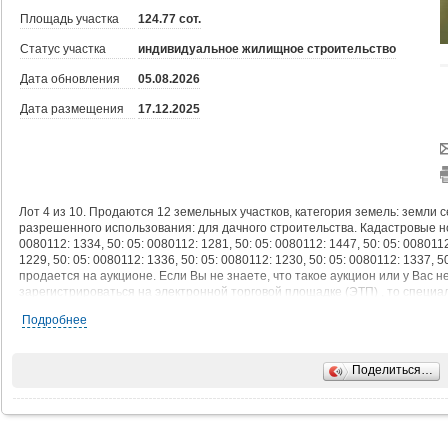
Площадь участка
124.77 сот.
Статус участка
индивидуальное жилищное строительство
Дата обновления
05.08.2026
Дата размещения
17.12.2025
Лот 4 из 10. Продаются 12 земельных участков, категория земель: земли 
разрешенного использования: для дачного строительства. Кадастровые номе
0080112: 1334, 50: 05: 0080112: 1281, 50: 05: 0080112: 1447, 50: 05: 0080112
1229, 50: 05: 0080112: 1336, 50: 05: 0080112: 1230, 50: 05: 0080112: 1337, 5
продается на аукционе. Если Вы не знаете, что такое аукцион или у Вас н
зарегистрироваться на электронной торговой площадке (ЭТП) , то специ
Вашего участия в аукционе "под ключ": - предложим и согласуем стратегию
Подробнее
подадим согласованную с Вами заявку на торги; - примем участие в торгах
покупки лота; - проконтролируем проведение сделки купли-продажи лота.
сайте активов банкаPortal DA (Обязательно зарегистрируйтесь на сайте. 
Поделиться…
доступна кнопка "Помощь агента на торгах") . Или звоните по указанному 
по московскому времени.