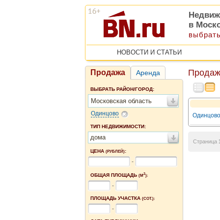
Недвиж
в Моск
выбрать
НОВОСТИ И СТАТЬИ
Продаж
Продажа
Аренда
ВЫБРАТЬ РАЙОН/ГОРОД:
Московская область
Одинцово
Одинцово,
ТИП НЕДВИЖИМОСТИ:
дома
Страница
ЦЕНА
:
(РУБЛЕЙ)
-
2
ОБЩАЯ ПЛОЩАДЬ
(М
):
-
ПЛОЩАДЬ УЧАСТКА
(СОТ.):
-