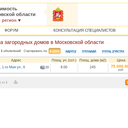
имость
овской области
 регион
ФОРУМ
КОНСУЛЬТАЦИЯ СПЕЦИАЛИСТОВ
а загородных домов в Московской области
1
объявлений
Сортировать по:
цене
адресу
площади
площ. участка
Адрес
Площ. уч. (сот.)
Площ. дома (м2)
Цена
75 000 0
 1-го Мая ул., 6
9.00
245
20
руб.
1
из
1