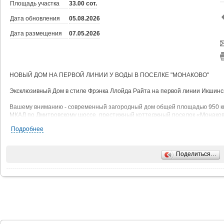
Площадь участка
33.00 сот.
Дата обновления
05.08.2026
Дата размещения
07.05.2026
НОВЫЙ ДОМ НА ПЕРВОЙ ЛИНИИ У ВОДЫ В ПОСЕЛКЕ "МОНАКОВО"
Эксклюзивный Дом в стиле Фрэнка Ллойда Райта на первой линии Икшинс
Вашему вниманию - современный загородный дом общей площадью 950 кв. 
МКАД по Дмитровскому шоссе, престижный коттеджный поселок «Монаков
водохранилища.
Подробнее
В доме выполнен дизайнерский ремонт премиум-класса с использование
меблирован и укомплектован техникой ведущих мировых брендов.
Поделиться…
КЛЮЧЕВЫЕ ОСОБЕННОСТИ
Гостиная: Просторное, объемное пространство с камином и панорамным в
Спальни: Каждая комната имеет собственный санузел и гардеробную. Маст
и захватывающим видом на водохранилище.
Цокольный этаж: SPA-зона с бассейном и многофункциональные помещени
Терраса: Выход из гостиной и кухни на террасу с зоной барбекю, которая 
ТЕХНИЧЕСКОЕ СОВЕРШЕНСТВО И КОМФОРТ