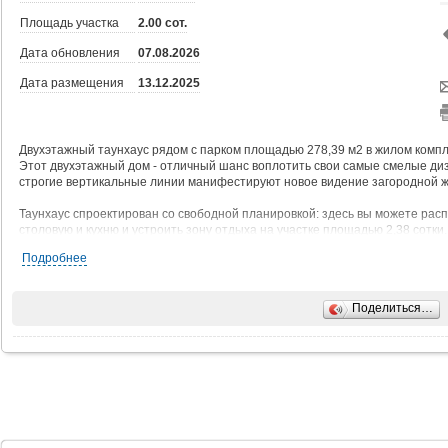
Площадь участка
2.00 сот.
Дата обновления
07.08.2026
Дата размещения
13.12.2025
Двухэтажный таунхаус рядом с парком площадью 278,39 м2 в жилом компл
Этот двухэтажный дом - отличный шанс воплотить свои самые смелые ди
строгие вертикальные линии манифестируют новое видение загородной 
Таунхаус спроектирован со свободной планировкой: здесь вы можете рас
столовую и кухню и устроить зону отдыха на участке площадью 2,38 сотки.
Дом расположен в жилом комплексе «Парк Фонте», всего в 25 км от МКАД.
Подробнее
Поделиться…