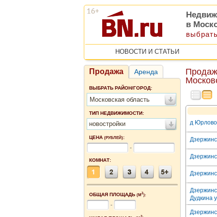
Недвиж
в Моск
выбрать
НОВОСТИ И СТАТЬИ
Продаж
Продажа
Аренда
Москов
ВЫБРАТЬ РАЙОН/ГОРОД:
Московская область
ТИП НЕДВИЖИМОСТИ:
д Юрлово,
новостройки
ЦЕНА
:
(РУБЛЕЙ)
Дзержинск
-
Дзержинск
КОМНАТ:
Дзержинск
Дзержинс
2
ОБЩАЯ ПЛОЩАДЬ
(М
):
Дудкина у
-
Дзержинс
2