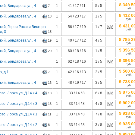
8 349 5
ий, Бондарева ул., 4
1
41 / 17 / 11
5 / 5
7
руб.
8 412 0
ий, Бондарева ул., 4
1
54 / 23 / 17
1 / 5
18
руб.
8 431 0
кий, Героя России Виктора
1
56 / 17 / 19
1 / 7
К/М
руб.
л, 3
15
8 785 2
ий, Бондарева ул., 4
1
40 / 17 / 12
4 / 5
19
руб.
9 396 5
ий, Бондарева ул., 4
1
60 / 18 / 16
1 / 5
20
руб.
9 396 5
ий, Бондарева ул., 4
1
62 / 18 / 16
1 / 5
К/М
руб.
9 500 0
о, д.1
1
42 / 16 / 13
2 / 5
7
руб.
9 738 0
ий, Бондарева ул., 4
1
48 / 19 / 17
3 / 5
13
руб.
9 875 0
ово, Лорха ул, Д.14 к.4
1
33 / 14 / 8
6 / 8
К/М
10
руб.
9 902 0
ово, Лорха ул, Д.14 к.3
1
33 / 14 / 8
4 / 8
К/М
13
руб.
9 918 0
ово, Лорха ул, Д.14 к.1
1
33 / 14 / 8
7 / 8
К/М
11
руб.
9 935 0
ово, Лорха ул, Д.14 к.2
1
33 / 14 / 8
3 / 8
К/М
8
руб.
9 950 0