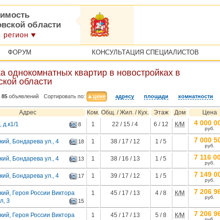
имость
овской области
 регион
ФОРУМ
КОНСУЛЬТАЦИЯ СПЕЦИАЛИСТОВ
а однокомнатных квартир в новостройках в
ской области
85
объявлений
Сортировать по:
цене
адресу
площади
комнатности
Адрес
Ком.
Общ. / Жил. / Кух.
Этаж
Дом
Цена
4 000 0
 д.к1/1
1
22 / 15 / 4
6 / 12
К/М
8
руб.
7 000 5
ий, Бондарева ул., 4
1
38 / 17 / 12
1 / 5
18
руб.
7 116 0
ий, Бондарева ул., 4
1
38 / 16 / 13
1 / 5
13
руб.
7 149 0
ий, Бондарева ул., 4
1
39 / 17 / 12
1 / 5
17
руб.
7 206 9
кий, Героя России Виктора
1
45 / 17 / 13
4 / 8
К/М
руб.
л, 3
15
7 206 9
кий, Героя России Виктора
1
45 / 17 / 13
5 / 8
К/М
руб.