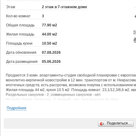
Этаж
2 этаж в 7-этажном доме
Кол-во комнат
3
Общая площадь
77.90 м2
Жилая площадь
44.00 м2
Площадь кухни
10.50 м2
Дата обновления
07.08.2026
Дата размещения
05.06.2026
Продаются 3 комн. апартаменты-студия свободной планировки с европла
монолитно-кирпичной новостройке в 12 мин. транспортом от м. Некрасовк
ипотечных средств, есть рассрочка, возможна покупка с использованием м
Жилая площадь 44 м2, кухня 10.5 м2. Площадь комнат: 23,1/12,3/8,6 м2, 
Раздельных санузлов - 2, совмещенных санузлов - нет.
На полу стяжка, балконов - 3, лоджий - нет, окна выходят во двор.
Подробнее
Квартира располагается на 2 этаже 7-этажного дома в ЖК Легенда Маруси
Застройщик - ГК Некрасовка Девелопмент, сдача дома - IV квартал 2026 год
Дом оборудован грузовым лифтом, есть мусоропровод, закрытая террито
Поделиться…
Жилой комплекс комфорт-класса «Легенда Марусино» состоит из 2-х жилых
спортивные площадки, а по периметру будет пролегать велосипедная дор