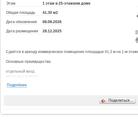
Этаж
1 этаж в 25-этажном доме
Общая площадь
41.30 м2
Дата обновления
08.08.2026
Дата размещения
28.12.2025
Сдаётся в аренду коммерческое помещение площадью 41,3 м на 1-м этаже
Основные преимущества:
отдельный вход;
место под вывеску;
витринное остекление;
Подробнее
круглосуточный доступ;
помещение без ремонта, что позволяет обустроить его по своему вкусу и
помещение находится в жилом комплексе комфорт-класса;
Поделиться…
развитый район с насыщенной инфраструктурой и активным пешеходным
Технические характеристики: наличие всех необходимых коммуникаций: в
Выделенная мощность - 8,2 кВт.
Условия: помещение предоставляется без посредников, напрямую от соб
которая управляет коммерческой инфраструктурой жилых комплексов ГК 