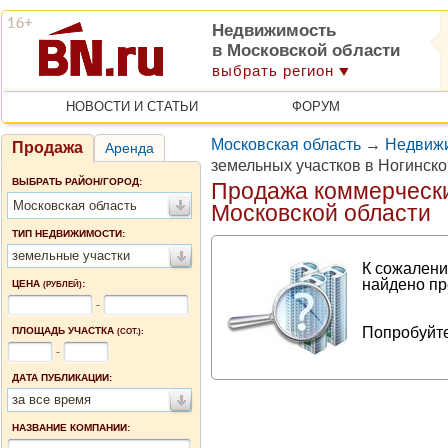
Недвижимость
в Московской области
выбрать регион
НОВОСТИ И СТАТЬИ
ФОРУМ
Московская область
→
Недвижи
Продажа
Аренда
земельных участков в Ногинск
ВЫБРАТЬ РАЙОН/ГОРОД:
Продажа коммерчески
Московская область
Московской области
ТИП НЕДВИЖИМОСТИ:
земельные участки
К сожалени
найдено пр
ЦЕНА
:
(РУБЛЕЙ)
-
Попробуйте
ПЛОЩАДЬ УЧАСТКА
(СОТ.):
-
ДАТА ПУБЛИКАЦИИ:
за все время
НАЗВАНИЕ КОМПАНИИ: