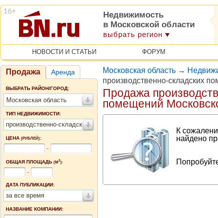
Недвижимость
в Московской области
выбрать регион
НОВОСТИ И СТАТЬИ
ФОРУМ
Московская область
→
Недвижи
Продажа
Аренда
производственно-складских по
ВЫБРАТЬ РАЙОН/ГОРОД:
Продажа производств
Московская область
помещений Московск
ТИП НЕДВИЖИМОСТИ:
производственно-складские помещения
К сожалени
найдено пр
ЦЕНА
:
(РУБЛЕЙ)
-
Попробуйте
2
ОБЩАЯ ПЛОЩАДЬ
(М
):
-
ДАТА ПУБЛИКАЦИИ:
за все время
НАЗВАНИЕ КОМПАНИИ: