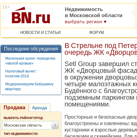
Недвижимость
в Московской области
выбрать регион
НОВОСТИ И СТАТЬИ
ФОРУМ
В Стрельне под Пете
Последние обсуждения
очередь ЖК «Дворцо
Маленькая кухня: переделка
Setl Group завершил с
«малой кровью»
ЖК «Дворцовый фасад»
Налоговый вычет:
в окружении дворцовых
позитив-2016
четыре малоэтажных к
Модернизируем бабушкину
квартиру
Будённого с благоуст
подземным паркингом 
помещениями.
Продажа
Аренда
Просторные и безопасные дво
ВЫБРАТЬ РАЙОН/ГОРОД:
благоустроены и озеленены: в
Московская область
кустарники и взрослые деревья
ТИП НЕДВИЖИМОСТИ:
беседками и скамейками. Для 