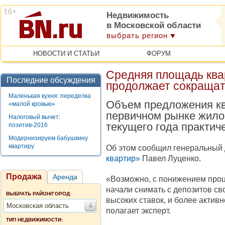
Недвижимость
в Московской области
выбрать регион
НОВОСТИ И СТАТЬИ
ФОРУМ
Средняя площадь ква
Последние обсуждения
продолжает сокращат
Маленькая кухня: переделка
Объем предложения кв
«малой кровью»
первичном рынке жило
Налоговый вычет:
текущего года практич
позитив-2016
Модернизируем бабушкину
квартиру
Об этом сообщил генеральный
квартир»
Павел Луценко.
Продажа
Аренда
«Возможно, с понижением проц
начали снимать с депозитов св
ВЫБРАТЬ РАЙОН/ГОРОД:
высоких ставок, и более актив
Московская область
полагает эксперт.
ТИП НЕДВИЖИМОСТИ: