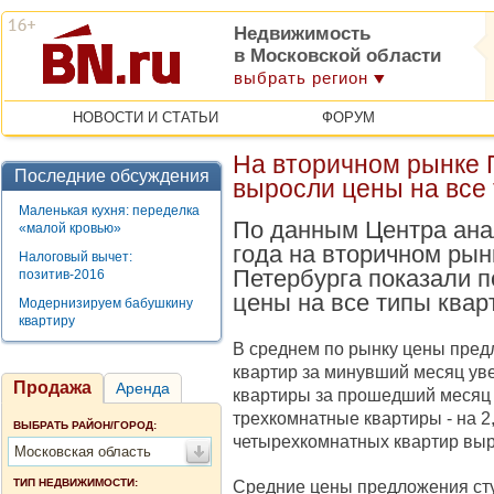
Недвижимость
в Московской области
выбрать регион
НОВОСТИ И СТАТЬИ
ФОРУМ
На вторичном рынке П
Последние обсуждения
выросли цены на все
Маленькая кухня: переделка
По данным Центра анал
«малой кровью»
года на вторичном ры
Налоговый вычет:
Петербурга показали 
позитив-2016
цены на все типы квар
Модернизируем бабушкину
квартиру
В среднем по рынку цены пред
квартир за минувший месяц ув
Продажа
Аренда
квартиры за прошедший месяц 
трехкомнатные квартиры - на 2
ВЫБРАТЬ РАЙОН/ГОРОД:
четырехкомнатных квартир выр
Московская область
ТИП НЕДВИЖИМОСТИ:
Средние цены предложения сту