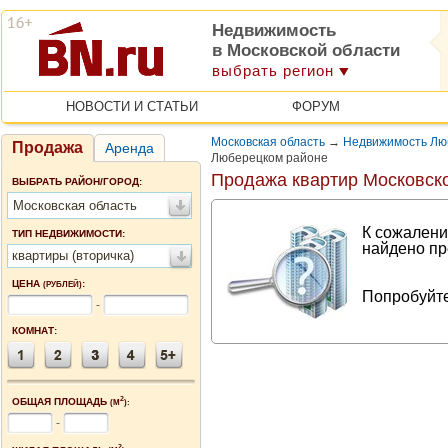
Недвижимость
в Московской области
выбрать регион
НОВОСТИ И СТАТЬИ
ФОРУМ
Московская область
→
Недвижимость Лю
Продажа
Аренда
Люберецком районе
Продажа квартир Московск
ВЫБРАТЬ РАЙОН/ГОРОД:
Московская область
К сожалени
ТИП НЕДВИЖИМОСТИ:
найдено пр
квартиры (вторичка)
ЦЕНА
:
(РУБЛЕЙ)
Попробуйте
-
КОМНАТ:
2
ОБЩАЯ ПЛОЩАДЬ
(М
):
-
2