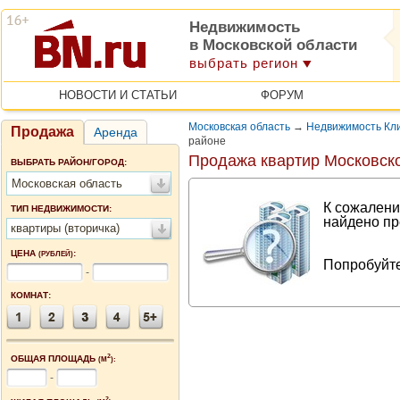
Недвижимость
в Московской области
выбрать регион
НОВОСТИ И СТАТЬИ
ФОРУМ
Московская область
→
Недвижимость Кли
Продажа
Аренда
районе
Продажа квартир Московск
ВЫБРАТЬ РАЙОН/ГОРОД:
Московская область
К сожалени
ТИП НЕДВИЖИМОСТИ:
найдено пр
квартиры (вторичка)
ЦЕНА
:
(РУБЛЕЙ)
Попробуйте
-
КОМНАТ:
2
ОБЩАЯ ПЛОЩАДЬ
(М
):
-
2