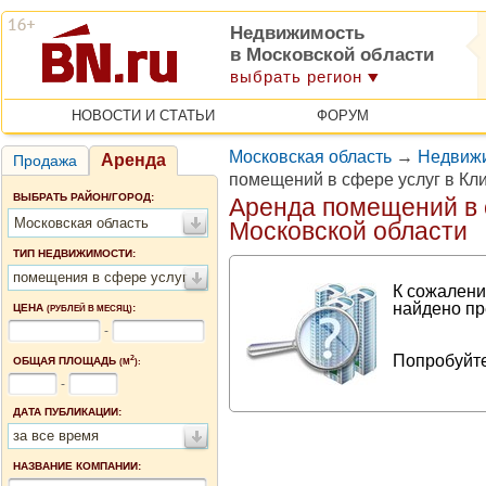
Недвижимость
в Московской области
выбрать регион
НОВОСТИ И СТАТЬИ
ФОРУМ
Московская область
→
Недвижи
Аренда
Продажа
помещений в сфере услуг в Кл
ВЫБРАТЬ РАЙОН/ГОРОД:
Аренда помещений в 
Московская область
Московской области
ТИП НЕДВИЖИМОСТИ:
помещения в сфере услуг
К сожалени
найдено пр
ЦЕНА
:
(РУБЛЕЙ В МЕСЯЦ)
-
Попробуйте
2
ОБЩАЯ ПЛОЩАДЬ
(М
):
-
ДАТА ПУБЛИКАЦИИ:
за все время
НАЗВАНИЕ КОМПАНИИ: