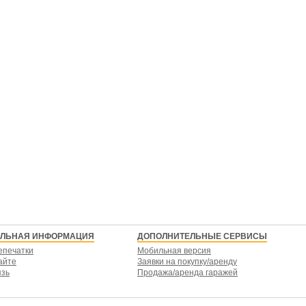
ЕЛЬНАЯ ИНФОРМАЦИЯ
ДОПОЛНИТЕЛЬНЫЕ СЕРВИСЫ
епечатки
Мобильная версия
айте
Заявки на покупку/аренду
язь
Продажа/аренда гаражей