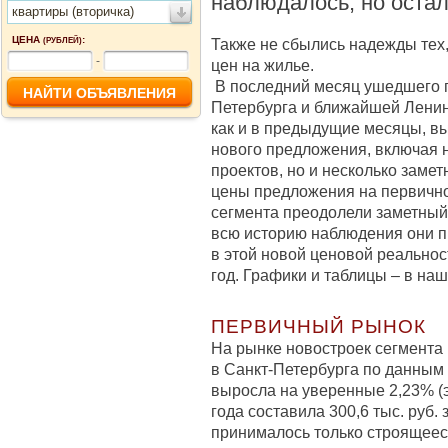
наблюдалось, но остал
квартиры (вторичка)
ЦЕНА
:
Также не сбылись надежды тех,
(РУБЛЕЙ)
-
цен на жилье.
В последний месяц ушедшего г
Петербурга и ближайшей Ленин
как и в предыдущие месяцы, в
нового предложения, включая 
проектов, но и несколько заме
цены предложения на первично
сегмента преодолели заметный
всю историю наблюдения они пр
в этой новой ценовой реальнос
год. Графики и таблицы – в на
ПЕРВИЧНЫЙ РЫНОК
На рынке новостроек сегмента
в Санкт-Петербурга по данным 
выросла на уверенные 2,23% (эт
года составила 300,6 тыс. руб. 
принималось только строящееся