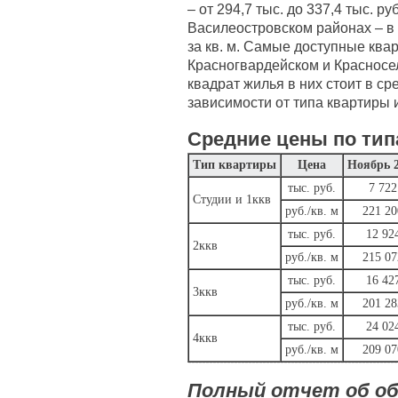
– от 294,7 тыс. до 337,4 тыс. ру
Василеостровском районах – в с
за кв. м. Самые доступные ква
Красногвардейском и Красносе
квадрат жилья в них стоит в сре
зависимости от типа квартиры 
Средние цены по тип
Тип квартиры
Цена
Ноябрь 
тыс. руб.
7 722
Студии и 1ккв
руб./кв. м
221 20
тыс. руб.
12 92
2ккв
руб./кв. м
215 07
тыс. руб.
16 42
3ккв
руб./кв. м
201 28
тыс. руб.
24 02
4ккв
руб./кв. м
209 07
Полный отчет об об