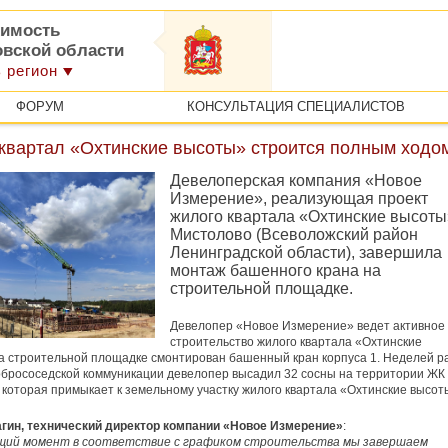
имость
овской области
 регион
ФОРУМ
КОНСУЛЬТАЦИЯ СПЕЦИАЛИСТОВ
квартал «Охтинские высоты» строится полным ходо
Девелоперская компания «Новое
Измерение», реализующая проект
жилого квартала «Охтинские высоты
Мистолово (Всеволожский район
Ленинградской области), завершила
монтаж башенного крана на
строительной площадке.
Девелопер «Новое Измерение» ведет активное
строительство жилого квартала «Охтинские
а строительной площадке смонтирован башенный кран корпуса 1. Неделей р
обрососедской коммуникации девелопер высадил 32 сосны на территории ЖК
 которая примыкает к земельному участку жилого квартала «Охтинские высот
гин, технический директор компании «Новое Измерение»
:
щий момент в соответствие с графиком строительства мы завершаем