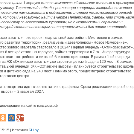
левого цикла 1 корпуса жилого комплекса «Охтинские высоты» и приступа
у этапу. Тщательный подход к реализации концепции загородного жилого
 позволили нам сохранить и подчеркнуть сложный многоуровневый рельеф
, который невозможно найти в черте Петербурга. Уверен, что стиль жизн
-соседству со всесезонным курортом, но с «городскими» сервисами и
ктурой станет настоящим воплощением мечты для наших клиентов!»
кие высоты» - это проект квартальной застройки в Мистолово в рамках
го развития территории, реализуемый девелопером «Новое Измерение».
тво жилого квартала стартовало в 2024г. Первая очередь «Охтинских высот»,
из 6 четырёхэтажных корпусов, займет территорию в 7 га. Инфраструктура
читывает потребности жителей ближнего пригорода. В рамках 1-ой очереди
тва ЖК «Охтинские высоты» уже строится детский сад на 120 мест. В рамках
тва 2-ой очереди ЖК «Охтинские высоты» планируется строительство школы
ов и детского сада на 240 мест. Помимо этого, предусмотрено строительство
 торгового центра.
тво квартала идет в соответствии с графиком. Сроки реализации первой оче
 высот» - 2 квартал 2027.
декларация на сайте наш.дом.рф
 15:15 | Источник
БН.ру