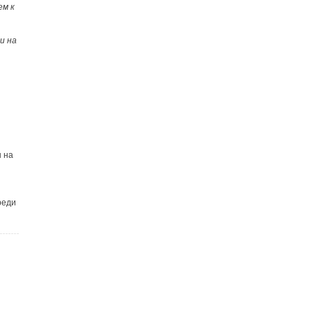
ем к
и на
 на
реди