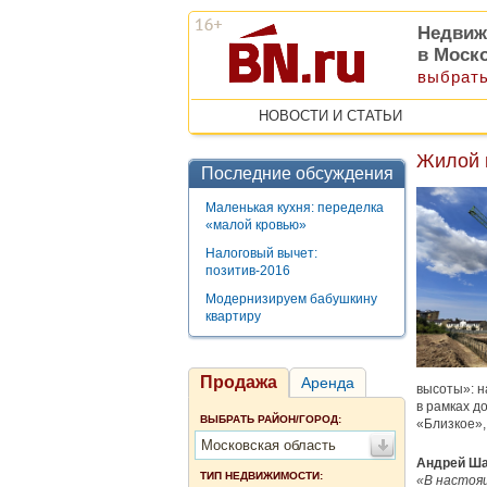
Недвиж
в Моск
выбрать
НОВОСТИ И СТАТЬИ
Жилой 
Последние обсуждения
Маленькая кухня: переделка
«малой кровью»
Налоговый вычет:
позитив-2016
Модернизируем бабушкину
квартиру
Продажа
Аренда
высоты»: н
в рамках д
ВЫБРАТЬ РАЙОН/ГОРОД:
«Близкое»,
Московская область
Андрей Ша
ТИП НЕДВИЖИМОСТИ:
«В настоя