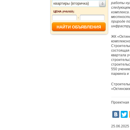
работы ну
квартиры (вторичка)
следующем
ЦЕНА
:
комплекса
(РУБЛЕЙ)
местности
-
природе по
инфрастру
ЖК «Охтинс
комплексно
Строительс
состоящая 
квартала у
строительс
строительс
550 ученик
паркинга и
Строительс
«Охтинских
Проектная 
25.06.2025