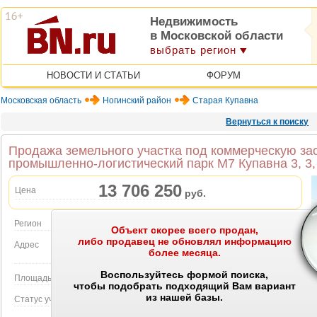
Недвижимость
в Московской области
выбрать регион
НОВОСТИ И СТАТЬИ
ФОРУМ
Московская область
Ногинский район
Старая Купавна
Вернуться к поиску
Продажа земельного участка под коммерческую зас
промышленно-логистический парк М7 Купавна 3, 3,
13 706 250
Цена
руб.
Регион
Московская область
Объект скорее всего продан,
либо продавец не обновлял информацию
Адрес
Старая Купавна, промышленно-логистический
более месяца.
Объект на карте
парк М7 Купавна 3, 3
Воспользуйтесь формой поиска,
Площадь участка
0.2193 Га.
чтобы подобрать подходящий Вам вариант
из нашей базы.
Статус участка
садоводство