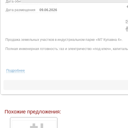
Дата обновления
13.07.2026
Дата размещения
09.06.2026
Продажа земельных участков в индустриальном парке «М7 Купавна 4».
Полная инженерная готовность: газ и электричество «под ключ», капиталь
Участки идеально подходят под строительство склада, производства, лог
Подробнее
спецтехники.
_____________________________
ОСНОВНЫЕ ХАРАКТЕРИСТИКИ
Площадь участков: нарезка от 16 соток до 1,7 га (есть возможность объед
Похожие предложения:
Категория земель: Земли промышленности
Электричество: Точки подключения готовы