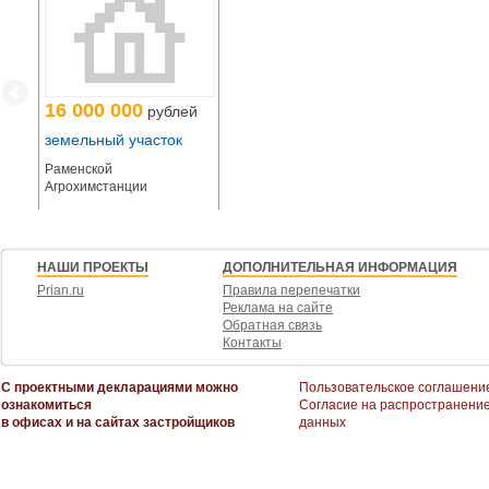
Газ: Магистральный газопровод среднего давления (возможность подклю
_____________________________
ТРАНСПОРТНАЯ ДОСТУПНОСТЬ И ЛОКАЦИЯ
16 000 000
рублей
земельный участок
Раменской
Индустриальный парк расположен в Богородском г. о., вплотную к г. Стара
Агрохимстанции
Авто: Быстрый и удобный выезд на Горьковское шоссе (М7 «Волга») . Ми
НАШИ ПРОЕКТЫ
ДОПОЛНИТЕЛЬНАЯ ИНФОРМАЦИЯ
Общественный транспорт: Ж/д станция «Кашино» и автобусные остановки
Prian.ru
Правила перепечатки
Реклама на сайте
Кадры: Близость к населенным пунктам и станции позволяет легко привле
Обратная связь
Контакты
_____________________________
ИНФРАСТРУКТУРА И ДОРОГИ (Важное преимущество)
С проектными декларациями можно
Пользовательское соглашени
ознакомиться
Согласие на распространени
в офисах и на сайтах застройщиков
данных
Мы решили главную проблему промзон - качество дорог
Внутренние проезды и площадки выложены аэродромными плитами ПАГ-