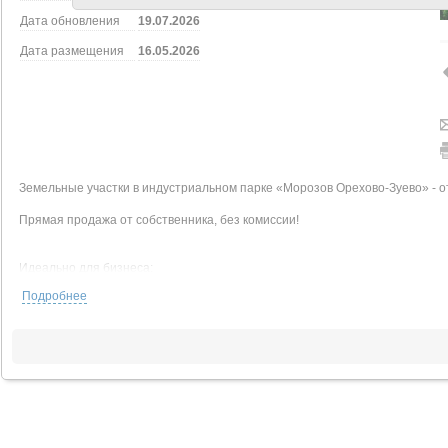
Дата обновления
19.07.2026
Дата размещения
16.05.2026
Земельные участки в индустриальном парке «Морозов Орехово-Зуево» - от
Прямая продажа от собственника, без комиссии!
Идеально для бизнеса:
Подробнее
Расположенный в Московской области между Орехово-Зуево и Ликино-Дуле
промышленная площадка с готовой инфраструктурой. Участки от 30 соток 
для производства, логистики или складских комплексов.
Ключевые преимущества:
Мощная инфраструктура: