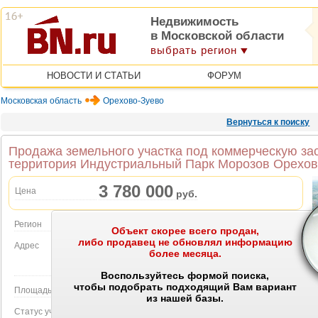
Недвижимость
в Московской области
выбрать регион
НОВОСТИ И СТАТЬИ
ФОРУМ
Московская область
Орехово-Зуево
Вернуться к поиску
Продажа земельного участка под коммерческую зас
территория Индустриальный Парк Морозов Орехово
3 780 000
Цена
руб.
Регион
Московская область
Объект скорее всего продан,
либо продавец не обновлял информацию
Адрес
Орехово-Зуево, территория Индустриальный
более месяца.
Парк Морозов Орехово-Зуево
Объект на карте
Воспользуйтесь формой поиска,
чтобы подобрать подходящий Вам вариант
Площадь участка
0.315 Га.
из нашей базы.
Статус участка
садоводство