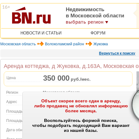
Недвижимость
в Московской области
выбрать регион
НОВОСТИ И СТАТЬИ
ФОРУМ
Московская область
Волоколамский район
Жуковка
Вернуться к поиску
Аренда коттеджа, д Жуковка, д.163А, Московская 
350 000
Цена
руб./мес.
Регион
Московская область
Объект скорее всего сдан в аренду,
Объект на карте
Адрес
д Жуковка, д.163А
либо продавец не обновлял информацию
более месяца.
Площадь дома
350.00 м2
Воспользуйтесь формой поиска,
Площадь участка
7.00 сот.
чтобы подобрать подходящий Вам вариант
Дата обновления
12.07.2026
из нашей базы.