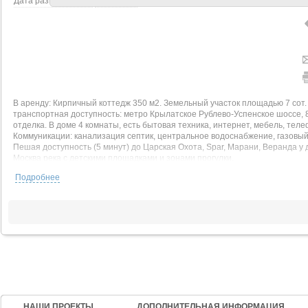
Дата размещения
16.05.2026
В аренду: Кирпичный коттедж 350 м2. Земельный участок площадью 7 сот
транспортная доступность: метро Крылатское Рублево-Успенское шоссе, 
отделка. В доме 4 комнаты, есть бытовая техника, интернет, мебель, теле
Коммуникации: канализация септик, центральное водоснабжение, газовый 
Пешая доступность (5 минут) до Царская Охота, Spar, Марани, Веранда у д
Москва река с детскими площадками и зонами прогулки.
Подробнее
НАШИ ПРОЕКТЫ
ДОПОЛНИТЕЛЬНАЯ ИНФОРМАЦИЯ