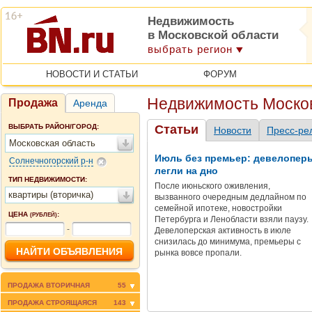
Недвижимость
в Московской области
выбрать регион
НОВОСТИ И СТАТЬИ
ФОРУМ
Недвижимость Москов
Продажа
Аренда
ВЫБРАТЬ РАЙОН/ГОРОД:
Статьи
Новости
Пресс-ре
Московская область
Июль без премьер: девелопер
Солнечногорский р-н
легли на дно
ТИП НЕДВИЖИМОСТИ:
После июньского оживления,
квартиры (вторичка)
вызванного очередным дедлайном по
семейной ипотеке, новостройки
ЦЕНА
:
(РУБЛЕЙ)
Петербурга и Ленобласти взяли паузу.
-
Девелоперская активность в июле
снизилась до минимума, премьеры с
рынка вовсе пропали.
ПРОДАЖА ВТОРИЧНАЯ
55
ПРОДАЖА СТРОЯЩАЯСЯ
143