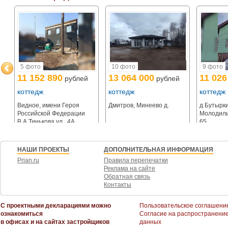
любимых фильмов в хорошей компании.
На участке дровяная баня, бассейн, качели, шезлонги.
Открытая парковка на две машины.
Рядом:
Детский сад, школа.
Лесной массив, храм, озеро.
5 фото
10 фото
9 фото
Продуктовые магазины.
11 152 890
13 064 000
11 026
рублей
рублей
Водоемы для рыбалки.
Горнолыжные курорты Сорочаны и Яхрома.
коттедж
коттедж
коттедж
Видное, имени Героя
Дмитров, Минеево д.
д Бутырк
е
Российской Федерации
Молодиль
В.А.Тинькова ул., 4А
65
НАШИ ПРОЕКТЫ
ДОПОЛНИТЕЛЬНАЯ ИНФОРМАЦИЯ
Prian.ru
Правила перепечатки
Реклама на сайте
Обратная связь
Контакты
С проектными декларациями можно
Пользовательское соглашени
ознакомиться
Согласие на распространени
в офисах и на сайтах застройщиков
данных