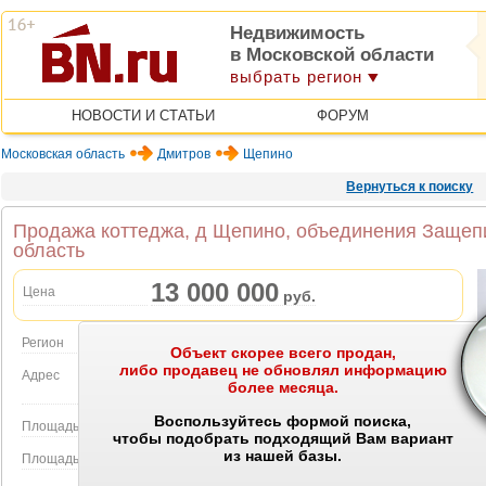
Недвижимость
в Московской области
выбрать регион
НОВОСТИ И СТАТЬИ
ФОРУМ
Московская область
Дмитров
Щепино
Вернуться к поиску
Продажа коттеджа, д Щепино, объединения Защепи
область
13 000 000
Цена
руб.
Регион
Московская область
Объект скорее всего продан,
либо продавец не обновлял информацию
Адрес
д Щепино, объединения Защепино территория,
более месяца.
Объект на карте
32А
Воспользуйтесь формой поиска,
Площадь дома
140.00 м2
чтобы подобрать подходящий Вам вариант
из нашей базы.
Площадь участка
7.00 сот.