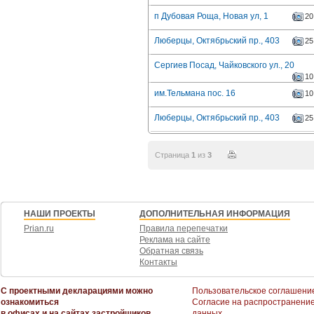
п Дубовая Роща, Новая ул, 1
20
Люберцы, Октябрьский пр., 403
25
Сергиев Посад, Чайковского ул., 20
10
им.Тельмана пос. 16
10
Люберцы, Октябрьский пр., 403
25
Страница
1
из
3
НАШИ ПРОЕКТЫ
ДОПОЛНИТЕЛЬНАЯ ИНФОРМАЦИЯ
Prian.ru
Правила перепечатки
Реклама на сайте
Обратная связь
Контакты
С проектными декларациями можно
Пользовательское соглашени
ознакомиться
Согласие на распространени
в офисах и на сайтах застройщиков
данных