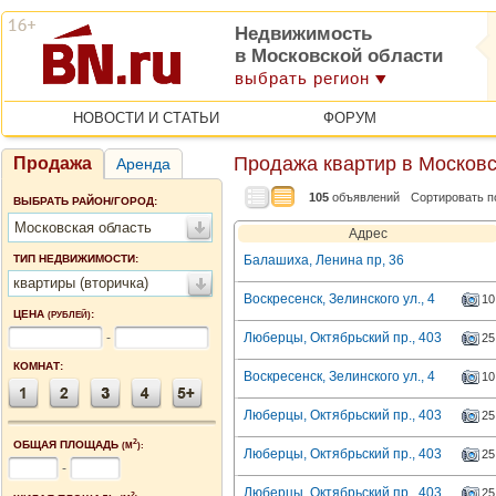
Недвижимость
в Московской области
выбрать регион
НОВОСТИ И СТАТЬИ
ФОРУМ
Продажа квартир в Московс
Продажа
Аренда
105
объявлений
Сортировать п
ВЫБРАТЬ РАЙОН/ГОРОД:
Московская область
Адрес
ТИП НЕДВИЖИМОСТИ:
Балашиха, Ленина пр, 36
квартиры (вторичка)
Воскресенск, Зелинского ул., 4
10
ЦЕНА
:
(РУБЛЕЙ)
-
Люберцы, Октябрьский пр., 403
25
КОМНАТ:
Воскресенск, Зелинского ул., 4
10
Люберцы, Октябрьский пр., 403
25
2
ОБЩАЯ ПЛОЩАДЬ
(М
):
Люберцы, Октябрьский пр., 403
25
-
Люберцы, Октябрьский пр., 403
25
2