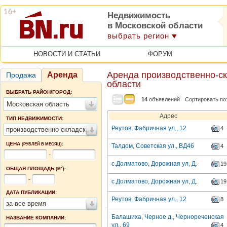
Недвижимость
в Московской области
выбрать регион
НОВОСТИ И СТАТЬИ
ФОРУМ
Аренда производственно-с
Аренда
Продажа
области
ВЫБРАТЬ РАЙОН/ГОРОД:
14
объявлений
Сортировать по
Московская область
Адрес
ТИП НЕДВИЖИМОСТИ:
Реутов, Фабричная ул., 12
4
производственно-складские помещения
ЦЕНА
:
(РУБЛЕЙ В МЕСЯЦ)
Талдом, Советская ул., ВД46
4
-
с.Долматово, Дорожная ул, Д.
19
2
ОБЩАЯ ПЛОЩАДЬ
(М
):
-
с.Долматово, Дорожная ул, Д.
19
ДАТА ПУБЛИКАЦИИ:
Реутов, Фабричная ул., 12
8
за все время
Балашиха, Черное д., Чернореченская
НАЗВАНИЕ КОМПАНИИ:
ул., 69
4