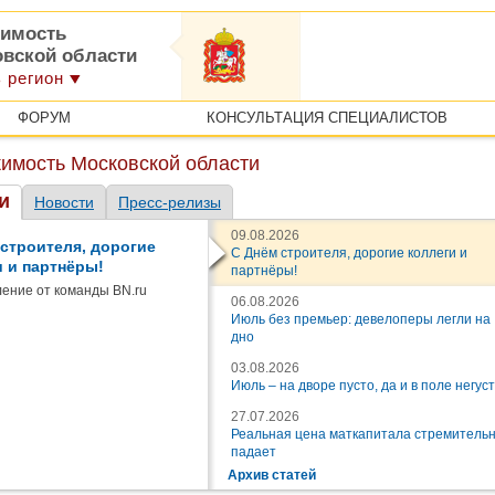
имость
овской области
 регион
ФОРУМ
КОНСУЛЬТАЦИЯ СПЕЦИАЛИСТОВ
имость Московской области
и
Новости
Пресс-релизы
09.08.2026
 строителя, дорогие
С Днём строителя, дорогие коллеги и
и и партнёры!
партнёры!
ение от команды BN.ru
06.08.2026
Июль без премьер: девелоперы легли на
дно
03.08.2026
Июль – на дворе пусто, да и в поле негус
27.07.2026
Реальная цена маткапитала стремитель
падает
Архив статей