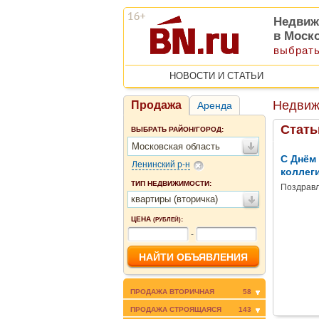
Недвиж
в Моск
выбрать
НОВОСТИ И СТАТЬИ
Недвиж
Продажа
Аренда
Стать
ВЫБРАТЬ РАЙОН/ГОРОД:
Московская область
С Днём
Ленинский р-н
коллег
ТИП НЕДВИЖИМОСТИ:
Поздравл
квартиры (вторичка)
ЦЕНА
:
(РУБЛЕЙ)
-
ПРОДАЖА ВТОРИЧНАЯ
58
ПРОДАЖА СТРОЯЩАЯСЯ
143