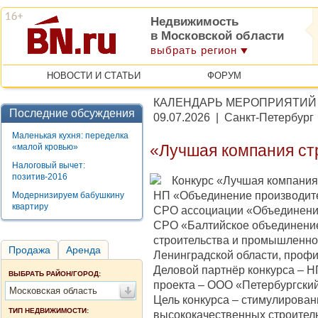
Недвижимость
в Московской области
выбрать регион
НОВОСТИ И СТАТЬИ
ФОРУМ
КАЛЕНДАРЬ МЕРОПРИЯТИЙ
Последние обсуждения
09.07.2026 | Санкт-Петербург
Маленькая кухня: переделка
«малой кровью»
«Лучшая компания ст
Налоговый вычет:
позитив-2016
Конкурс «Лучшая компания
НП «Объединение производит
Модернизируем бабушкину
квартиру
СРО ассоциации «Объединение
СРО «Балтийское объединени
строительства и промышленно
Продажа
Аренда
Ленинградской области, проф
Деловой партнёр конкурса – 
ВЫБРАТЬ РАЙОН/ГОРОД:
проекта – ООО «Петербургский
Московская область
Цель конкурса – стимулирован
ТИП НЕДВИЖИМОСТИ:
высококачественных строител